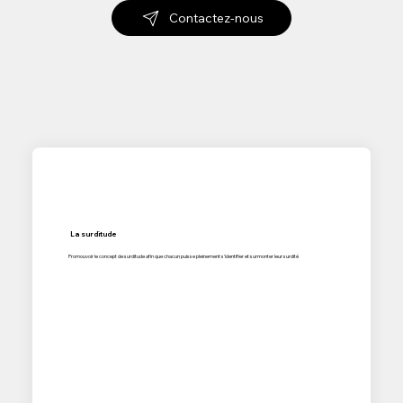
Contactez-nous
La surditude
Promouvoir le concept de surditude afin que chacun puisse pleinement s'identifier et surmonter leur surdité