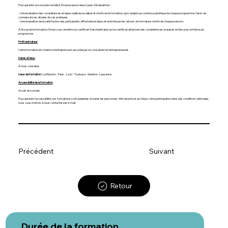
Pour garantir un suivi personnalisé, Dowe propose deux types d’évaluations :
- Une évaluation des compétences en ligne, réalisée au début et à la fin de la formation, qui s’adapte au contenu spécifique de chaque programme : tests de
connaissances, études de cas pratiques.
- Une évaluation de la satisfaction des participants, effectuée en ligne, et enrichie par les retours du formateur à la fin de chaque session.
À l'issue de la formation, Dowe vous remettra un certificat d’assiduité ainsi qu'un certificat attestant des compétences acquises en lien avec le thème du
programme.
Profil animateur
Cette formation en création d’entreprise est assurée par un consultant en entrepreneuriat.
Dates et lieux
À nous consulter
Lieux de formation :
La Réunion - Paris - Lyon - Toulouse - Genève - Lausanne
Accessibilité de la formation
Accès en sumain.
Pour garantir l'accessibilité, nos formations sont adaptées à toutes les personnes. Afin de prévoir au mieux votre participation dans des conditions optimales,
nous vous invitons à nous contacter par e-mail.
Précédent
Suivant
Retour
Durée de la formation