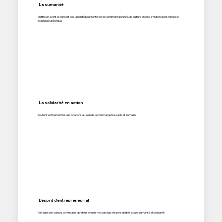
La sumanité
Mettre en avant le concept de sumanité pour renforcer le sentiment d'unicité, de culture propre, d'histoire personnelle et
de langue spécifique
La solidarité en action
Soutenir activement les associations au sein de la communauté sourde et sumaine
L'esprit d'entrepreneuriat
Partager des valeurs communes : professionnalisme, partage, responsabilité sociale, sumanité et solidarité