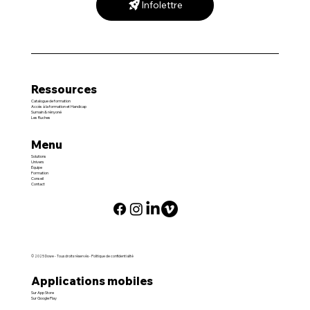
Infolettre
Ressources
Catalogue de formation
Accès à la formation et Handicap
Sumain & rényoné
Les Ruches
Menu
Solutions
Univers
Équipe
Formation
Conseil
Contact
© 2025
Dowe
- Tous droits réservés -
Politique de confidentialité
Applications mobiles
Sur App Store
Sur Google Play