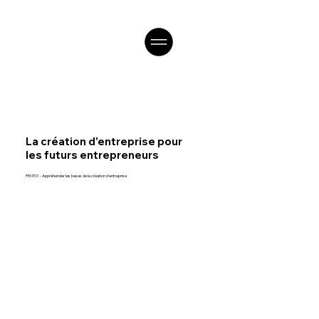
La création d'entreprise pour
les futurs entrepreneurs
PENT01 - Appréhender les bases de la création d'entreprise