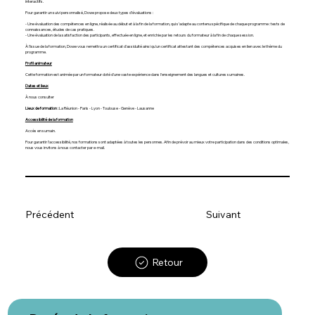
interactifs.
Pour garantir un suivi personnalisé, Dowe propose deux types d’évaluations :
- Une évaluation des compétences en ligne, réalisée au début et à la fin de la formation, qui s’adapte au contenu spécifique de chaque programme : tests de
connaissances, études de cas pratiques.
- Une évaluation de la satisfaction des participants, effectuée en ligne, et enrichie par les retours du formateur à la fin de chaque session.
À l'issue de la formation, Dowe vous remettra un certificat d’assiduité ainsi qu'un certificat attestant des compétences acquises en lien avec le thème du
programme.
Profil animateur
Cette formation est animée par un formateur doté d'une vaste expérience dans l'enseignement des langues et cultures sumaines.
Dates et lieux
À nous consulter
Lieux de formation :
La Réunion - Paris - Lyon - Toulouse - Genève - Lausanne
Accessibilité de la formation
Accès en sumain.
Pour garantir l'accessibilité, nos formations sont adaptées à toutes les personnes. Afin de prévoir au mieux votre participation dans des conditions optimales,
nous vous invitons à nous contacter par e-mail.
Précédent
Suivant
Retour