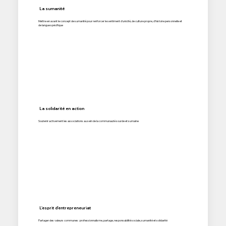
La sumanité
Mettre en avant le concept de sumanité pour renforcer le sentiment d'unicité, de culture propre, d'histoire personnelle et
de langue spécifique
La solidarité en action
Soutenir activement les associations au sein de la communauté sourde et sumaine
L'esprit d'entrepreneuriat
Partager des valeurs communes : professionnalisme, partage, responsabilité sociale, sumanité et solidarité