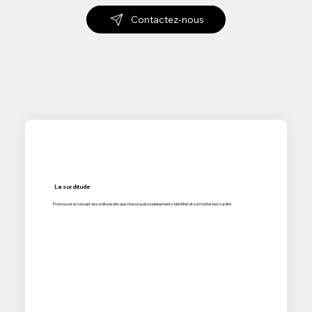
Contactez-nous
La surditude
Promouvoir le concept de surditude afin que chacun puisse pleinement s'identifier et surmonter leur surdité