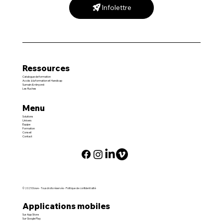
Infolettre
Ressources
Catalogue de formation
Accès à la formation et Handicap
Sumain & rényoné
Les Ruches
Menu
Solutions
Univers
Équipe
Formation
Conseil
Contact
© 2025
Dowe
- Tous droits réservés -
Politique de confidentialité
Applications mobiles
Sur App Store
Sur Google Play