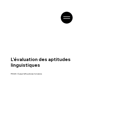
L'évaluation des aptitudes
linguistiques
PENS05 - Évaluer l'efficacité des formations